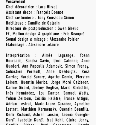
Versaveaud
Chef décoratrice : Lara Hirzel
Assistant décor : François Bonnot
Chef costumière : Fany Rousseau-Simon
Habilleuse : Camille de Galzain
Directeur de postproduction : Gwen Ghelid
FX, Motion design & graphisme : Eric Beaupré
Sound design & mixage : Alexandre Poirier
Etalonnage : Alexandre Lelaure
Interprétation : Aimée Lagrange, Yoann
Hourcade, Sandra Savin, Uma Cafenne, Anne
Quaderi, Ann Papoulis Adamovic, Simon Frenay,
Sébastien Perrault, Anne Desdoigts, Rosa
Carrier, Harold Savary, Agathe Cemin, Piersten
Leirom, Quentin Moriot, Jorge Moré Calderon,
Karine Girard, Jérémy Deglise, Marie Barbottin,
Inés Hernández, Lou Cantor, Samuel Watts,
Yohan Zeitoun, Cécilia Halâtre, France Attigui,
Adrian Lestrat, Marie-Laure Caradec, Aymeline
Lestrat, Matthieu Karmensky, Quentin Beaufils,
Rémi Richaud, Achraf Lansari, Léonia Ouerghi-
Kurzï, Isabelle Kurzï, Eraj Kohi, Claire Jenny,
Camille Pichon, Paul Canestraro, Haruka
Miyamoto, Côme Calmelet, Anna Konopska,