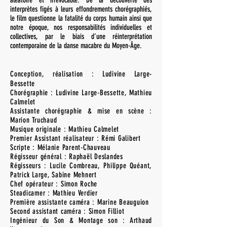
aléatoire et irrévocable. De la découverte des
interprètes figés à leurs effondrements chorégraphiés,
le film questionne la fatalité du corps humain ainsi que
notre époque, nos responsabilités individuelles et
collectives, par le biais d’une réinterprétation
contemporaine de la danse macabre du Moyen-Âge.
Conception, réalisation : Ludivine Large-
Bessette
Chorégraphie : Ludivine Large-Bessette, Mathieu
Calmelet
Assistante chorégraphie & mise en scène :
Marion Truchaud
Musique originale : Mathieu Calmelet
Premier Assistant réalisateur : Rémi Galibert
Scripte : Mélanie Parent-Chauveau
Régisseur général : Raphaël Deslandes
Régisseurs : Lucile Combreau, Philippe Quéant,
Patrick Large, Sabine Mehnert
Chef opérateur : Simon Roche
Steadicamer : Mathieu Verdier
Première assistante caméra : Marine Beauguion
Second assistant caméra : Simon Filliot
Ingénieur du Son & Montage son : Arthaud